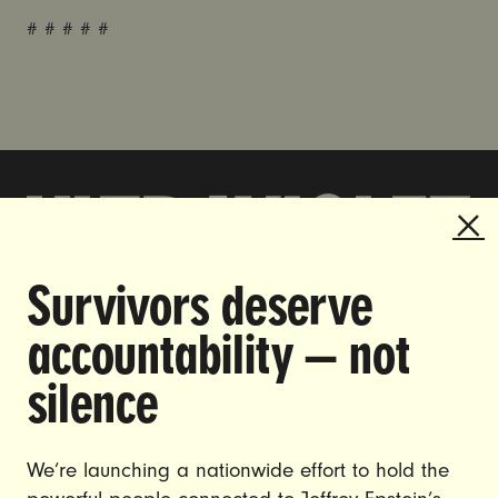
# # # # #
Survivors deserve
DOING THE WORK TO MAKE
accountability — not
GENDER JUSTICE A REALITY.
silence
CAREERS
CONTACT US
We’re launching a nationwide effort to hold the